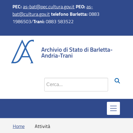
PEC:
as-bat@pec.cultura.gov.it
PEO:
as-
bat@cultura.gov.it
telefono Barletta:
0883
1986503/
Trani:
0883 583522
si apre in 
si apr
Archivio di Stato di Barletta-
Andria-Trani
Cerca nel sito
Home
Attività