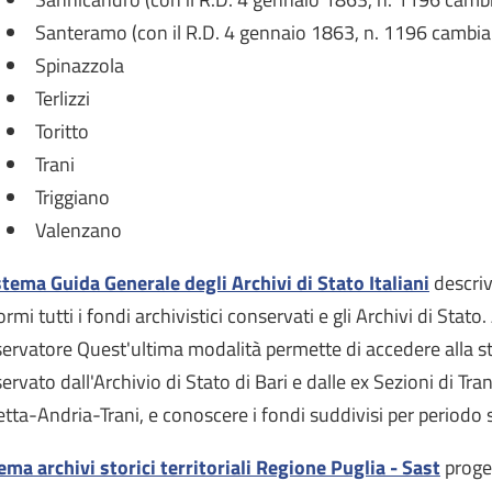
Santeramo (con il R.D. 4 gennaio 1863, n. 1196 cambia
Spinazzola
Terlizzi
Toritto
Trani
Triggiano
Valenzano
stema Guida Generale degli Archivi di Stato Italiani
descriv
ormi tutti i fondi archivistici conservati e gli Archivi di Stato
ervatore Quest'ultima modalità permette di accedere alla st
ervato dall'Archivio di Stato di Bari e dalle ex Sezioni di Tran
etta-Andria-Trani, e conoscere i fondi suddivisi per periodo 
ema archivi storici territoriali Regione Puglia - Sast
proget