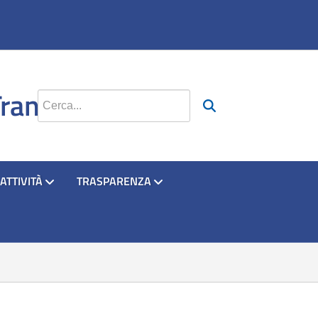
si apre in una nuova scheda
si apre in una nuova scheda
Trani
Cerca nel sito
ATTIVITÀ
TRASPARENZA