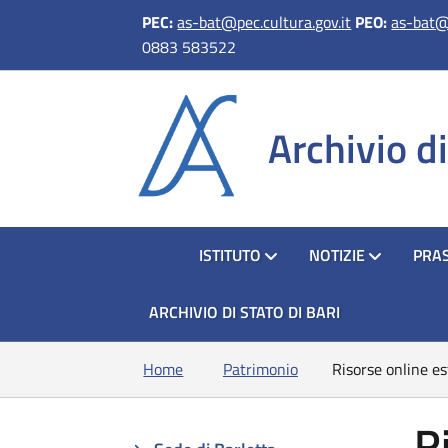
PEC:
as-bat@pec.cultura.gov.it
PEO:
as-bat@c
0883 583522
Archivio d
HOME
ISTITUTO
NOTIZIE
PRAS
ARCHIVIO DI STATO DI BARI
Home
Patrimonio
Risorse online e
R