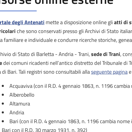
rtale degli Antenati
mette a disposizione online gli
atti di 
icolari
che sono conservati presso gli Archivi di Stato italian
ia familiare e individuale e condurre ricerche storiche, gen
chivio di Stato di Barletta - Andria - Trani,
sede di Trani
, con
le
dei comuni ricadenti nell’antico distretto del Tribunale di T
 di Bari. Tali registri sono consultabili alla
seguente pagina
e
Acquaviva (con il R.D. 4 gennaio 1863, n. 1196 cambia 
Alberobello
Altamura
Andria
Bari (con il R.D. 4 gennaio 1863, n. 1196 cambia nome in
Bari con il R.D. 30 marzo 1931, n. 392)