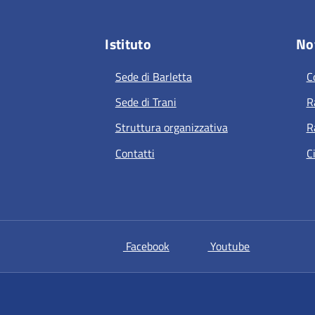
Istituto
Not
Sede di Barletta
C
Sede di Trani
R
Struttura organizzativa
R
Contatti
C
si apre in una nuova scheda
si apre in un
Facebook
Youtube