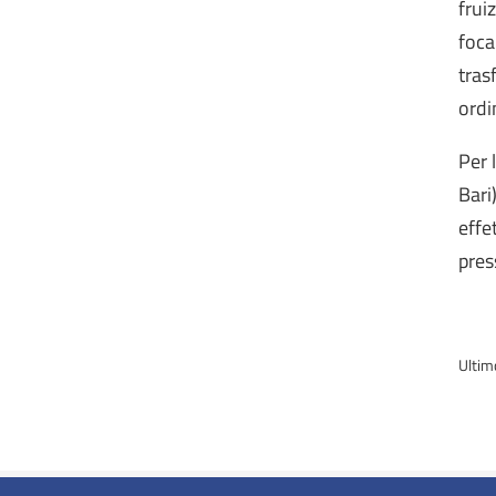
frui
foca
tras
ordi
Per 
Bari
effe
pres
Ultim