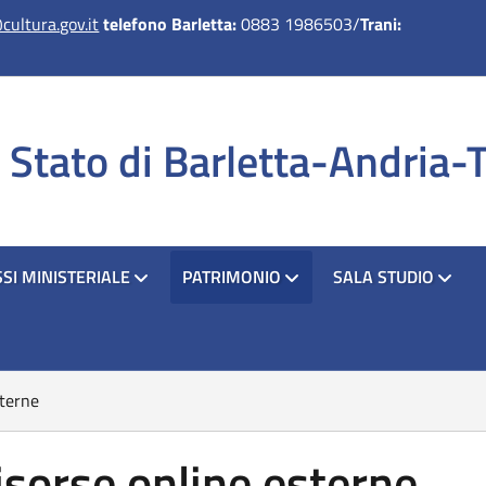
ultura.gov.it
telefono Barletta:
0883 1986503/
Trani:
i Stato di Barletta-Andria-
SI MINISTERIALE
PATRIMONIO
SALA STUDIO
sterne
isorse online esterne