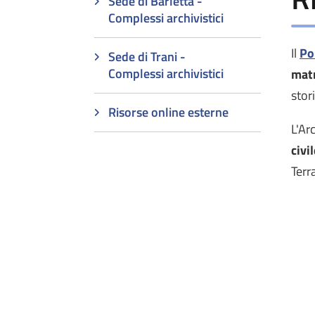
Sede di Barletta -
Complessi archivistici
Il
Po
Sede di Trani -
Complessi archivistici
matr
stor
Risorse online esterne
L'Ar
civi
Terra