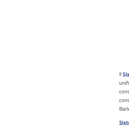
Il
Si
unif
cons
cons
Barl
Sist