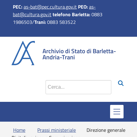
PEC:
as-bat@pec.cultura.gov.it
PEO:
as-
bat@cultura.gov.it
telefono Barletta:
0883
1986503/
Trani:
0883 583522
si apre in 
si apr
Archivio di Stato di Barletta-
Andria-Trani
Cerca nel sito
Home
Prassi ministeriale
Direzione generale