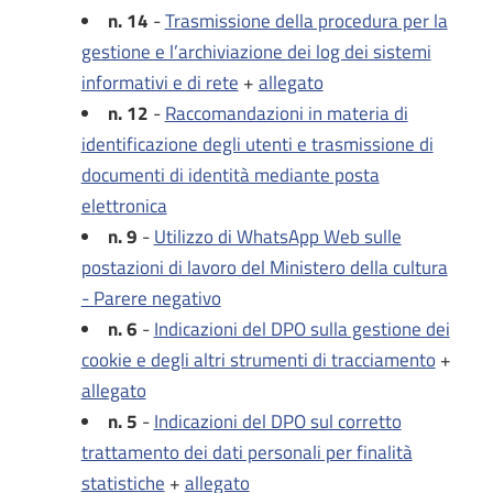
n. 14
-
Trasmissione della procedura per la
gestione e l’archiviazione dei log dei sistemi
informativi e di rete
+
allegato
n. 12
-
Raccomandazioni in materia di
identificazione degli utenti e trasmissione di
documenti di identità mediante posta
elettronica
n. 9
-
Utilizzo di WhatsApp Web sulle
postazioni di lavoro del Ministero della cultura
- Parere negativo
n. 6
-
Indicazioni del DPO sulla gestione dei
cookie e degli altri strumenti di tracciamento
+
allegato
n. 5
-
Indicazioni del DPO sul corretto
trattamento dei dati personali per finalità
statistiche
+
allegato