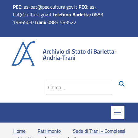
PEC:
as-bat@pec.cultura.gov.it
PEO:
as-
bat@cultura.gov.it
telefono Barletta:
0883
1986503/
Trani:
0883 583522
si apre in 
si apr
Archivio di Stato di Barletta-
Andria-Trani
Cerca nel sito
Home
Patrimonio
Sede di Trani - Complessi